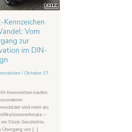
ion
-Kennzeichen
Wandel: Vom
gang zur
vation im DIN-
ign
nnzeichen
/
Oktober 27,
N-Kennzeichen kaufen:
besonderen
nschilder sind mehr als
ntifikationsmerkmale –
d ein Stück Geschichte,
n Übergang von […]