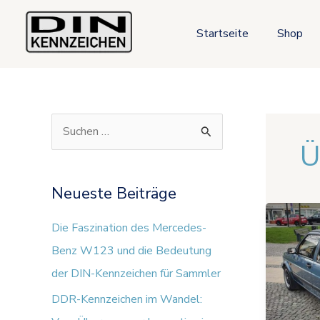
Zum
Inhalt
Startseite
Shop
springen
S
Ü
u
c
Neueste Beiträge
h
DDR-
e
Die Faszination des Mercedes-
Kennze
im
n
Benz W123 und die Bedeutung
Wandel
n
der DIN-Kennzeichen für Sammler
Vom
a
DDR-Kennzeichen im Wandel:
Überga
c
zur