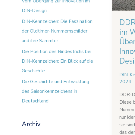
Vom Übergang zur Innovation im
Innovat
h
DIN-Design
im
:
DDR
DIN-Kennzeichen: Die Faszination
DIN-
Design
im 
der Oldtimer-Nummernschilder
Über
und ihre Sammler
Inno
Die Position des Bindestrichs bei
Des
DIN-Kennzeichen: Ein Blick auf die
Geschichte
DIN-Ke
2024
Die Geschichte und Entwicklung
des Saisonkennzeichens in
DDR-DI
Deutschland
Diese 
Nummer
nur Ide
Archiv
sie sin
das de