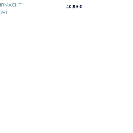
HRMACHT
40,99
€
 WL