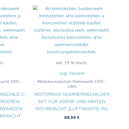
t.
inkl. 19 % MwSt.
d
zzgl. Versand
macht 1935 -
Militärkennzeichen Wehrmacht 1935 -
1945
SCHILD 2-
MOTORRAD NUMMERNSCHILDER
VORDEREN
SET FÜR VORNE UND HINTEN
CHWARZEN
WEHRMACHT (LUFTWAFFE) WL
HRMACHT
88,99
€
H