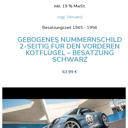
inkl. 19 % MwSt.
zzgl. Versand
Besatzungszeit 1945 - 1956
GEBOGENES NUMMERNSCHILD
2-SEITIG FÜR DEN VORDEREN
KOTFLÜGEL – BESATZUNG
SCHWARZ
63,99
€