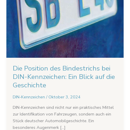
auf
die
Geschichte
Die Position des Bindestrichs bei
DIN-Kennzeichen: Ein Blick auf die
Geschichte
DIN-Kennzeichen
/
Oktober 3, 2024
DIN-Kennzeichen sind nicht nur ein praktisches Mittel
zur Identifikation von Fahrzeugen, sondern auch ein
Stück deutscher Automobilgeschichte. Ein
besonderes Augenmerk […]