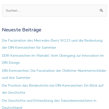
S
u
c
Neueste Beiträge
h
e
Die Faszination des Mercedes-Benz W123 und die Bedeutung
n
der DIN-Kennzeichen für Sammler
n
DDR-Kennzeichen im Wandel: Vom Übergang zur Innovation im
a
DIN-Design
c
DIN-Kennzeichen: Die Faszination der Oldtimer-Nummernschilder
h
und ihre Sammler
:
Die Position des Bindestrichs bei DIN-Kennzeichen: Ein Blick auf
die Geschichte
Die Geschichte und Entwicklung des Saisonkennzeichens in
Deutschland