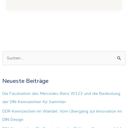
S
u
c
Neueste Beiträge
h
e
Die Faszination des Mercedes-Benz W123 und die Bedeutung
n
der DIN-Kennzeichen für Sammler
n
DDR-Kennzeichen im Wandel: Vom Übergang zur Innovation im
a
DIN-Design
c