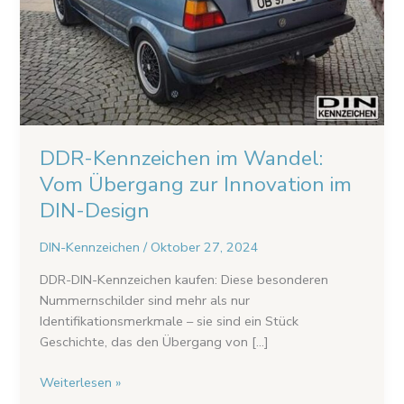
Innovation
im
DIN-
Design
DDR-Kennzeichen im Wandel:
Vom Übergang zur Innovation im
DIN-Design
DIN-Kennzeichen
/
Oktober 27, 2024
DDR-DIN-Kennzeichen kaufen: Diese besonderen
Nummernschilder sind mehr als nur
Identifikationsmerkmale – sie sind ein Stück
Geschichte, das den Übergang von […]
Weiterlesen »