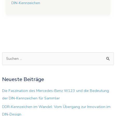
DIN-Kennzeichen
S
u
c
Neueste Beiträge
h
e
Die Faszination des Mercedes-Benz W123 und die Bedeutung
n
der DIN-Kennzeichen für Sammler
n
DDR-Kennzeichen im Wandel: Vom Übergang zur Innovation im
a
DIN-Design