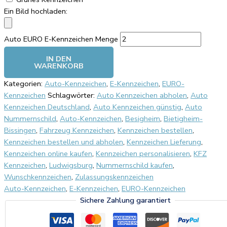
Ein Bild hochladen:
Auto EURO E-Kennzeichen Menge
IN DEN
WARENKORB
Kategorien:
Auto-Kennzeichen
,
E-Kennzeichen
,
EURO-
Kennzeichen
Schlagwörter:
Auto Kennzeichen abholen
,
Auto
Kennzeichen Deutschland
,
Auto Kennzeichen günstig
,
Auto
Nummernschild
,
Auto-Kennzeichen
,
Besigheim
,
Bietigheim-
Bissingen
,
Fahrzeug Kennzeichen
,
Kennzeichen bestellen
,
Kennzeichen bestellen und abholen
,
Kennzeichen Lieferung
,
Kennzeichen online kaufen
,
Kennzeichen personalisieren
,
KFZ
Kennzeichen
,
Ludwigsburg
,
Nummernschild kaufen
,
Wunschkennzeichen
,
Zulassungskennzeichen
Auto-Kennzeichen
,
E-Kennzeichen
,
EURO-Kennzeichen
Sichere Zahlung garantiert