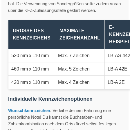
hat. Die Verwendung von Sondergrößen sollte zudem vorab
über die KFZ-Zulassungsstelle geklärt werden.
E-
GRÖSSE DES K
MAXIMALE
KENNZE
ENNZEICHENS
ZEICHENANZAHL
BEISPIE
520 mm x 110 mm
Max. 7 Zeichen
LB-AS 44
460 mm x 110 mm
Max. 5 Zeichen
LB-A 42E
420 mm x 110 mm
Max. 4 Zeichen
LB-A 2E
Individuelle Kennzeichenoptionen
Wunschkennzeichen
: Verleihe deinem Fahrzeug eine
persönliche Note! Du kannst die Buchstaben- und
Zahlenkombination nach dem Ortskürzel selbst festlegen.