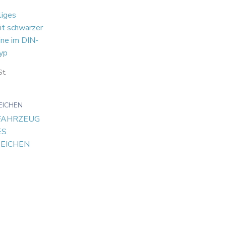
t.
d
EICHEN
TFAHRZEUG
ES
EICHEN