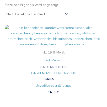
Einzelnes Ergebnis wird angezeigt
inkl. 19 % MwSt.
zzgl. Versand
DIN-KENNZEICHEN
DIN-KENNZEICHEN EINZEILIG
Bewertet
Unverified overall ratings
mit
5.00
16,99
€
von 5