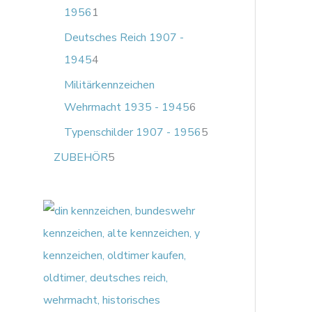
1956
1
Deutsches Reich 1907 -
1945
4
Militärkennzeichen
Wehrmacht 1935 - 1945
6
Typenschilder 1907 - 1956
5
ZUBEHÖR
5