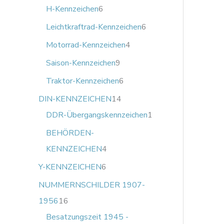
H-Kennzeichen
6
Leichtkraftrad-Kennzeichen
6
Motorrad-Kennzeichen
4
Saison-Kennzeichen
9
Traktor-Kennzeichen
6
DIN-KENNZEICHEN
14
DDR-Übergangskennzeichen
1
BEHÖRDEN-
KENNZEICHEN
4
Y-KENNZEICHEN
6
NUMMERNSCHILDER 1907-
1956
16
Besatzungszeit 1945 -