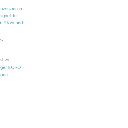
t.
d
ichen
änger EURO
chen